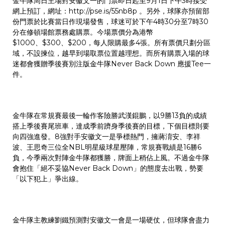
金牛隊周日主場對安徽文一的門票即日起至9月1日下午3時接受
網上預訂，網址：
http://pse.is/55nb8p
。另外，球隊亦預留部
份門票於比賽當日作現場發售，球迷可於下午4時30分至7時30
分在修頓場館票務處購票。今場票價分為港幣
$1000、$300、$200，每人限購最多4張。所有票價只劃分區
域，不設揀位，越早到場取票位置越理想。而所有購票入場的球
迷都會獲贈季後賽別注版金牛隊Never Back Down 應援Tee一
件。
金牛隊在常規賽最後一輪作客險勝武漢錕鵬，以9勝13負的成績
搭上季後賽尾班車，達成季前躋身季後賽的目標，下個目標則要
向四強進發。8強對手安徽文一是爭標熱門，擁蔣淯安、李祥
波、王思奇三位全NBL明星級球星壓陣，常規賽戰績是16勝6
負，今季兩次對陣金牛隊都獲勝，牌面上稍佔上風。不過金牛隊
會抱住「絕不妥協Never Back Down」的態度去出戰，勢要
「以下犯上」爭出線。
金牛隊主教練劉鐵預測對安徽文一會是一場硬仗，但球隊會盡力