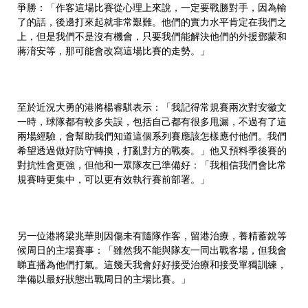
爭勝：「作客這場比賽從心理上來說，一定要戰勝對手，因為輸
了的話，後邊打來起就非常艱難。他們的實力水平肯定在我們之
上，但是我們不是沒有機會，只要我們能解決他們的外援鄧蒙和
蔣淯安等，那可能會改寫這場比賽的走勢。」
至於近況大勇的港將楊睿騏表示：「我記得常規賽兩次對安徽文
一時，球隊都有較多失誤，包括自己都有很多甩漏，不過有了這
兩場經驗，會幫助我們知道這個系列賽應該怎樣應付他們。我們
希望透過做好防守轉換，打亂對方的戰奏。」他又預料季後賽的
對抗性會更強，但他和一眾隊友已準備好：「我相信我們會比常
規賽時更集中，可以更有效執行賽前部署。」
另一位港將梁兆華則因傷未有隨隊作客，留港治療，養精蓄銳等
候周日的主場賽事：「雖然我不能與隊友一同出戰客場，但我會
睇直播為他們打氣。這幾天我會好好接受治療和接受單獨訓練，
準備以最好狀態出戰周日的主場比賽。」