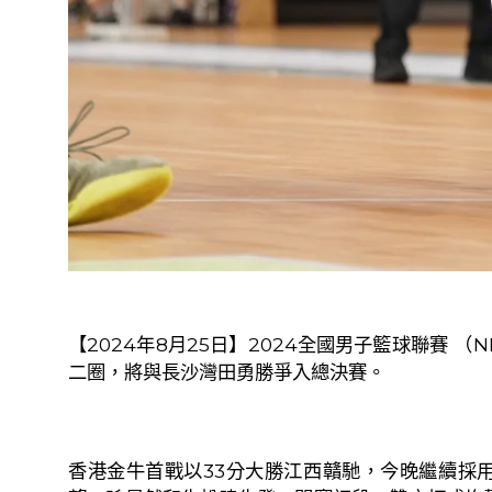
【
2024
年
8
月
25
日】
2024
全國男子籃球聯賽 （
N
二圈，將與長沙灣田勇勝爭入總決賽。
香港金牛首戰以
33
分大勝江西贛馳，今晚繼續採