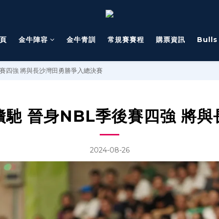
頁
金牛陣容
金牛青訓
常規賽賽程
購票資訊
Bull
後賽四強 將與長沙灣田勇勝爭入總決賽
馳 晉身NBL季後賽四強 將
2024-08-26