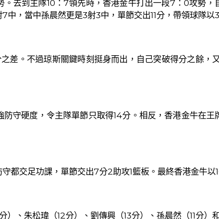
勢。去到主隊
10
：
7
領先時，香港金牛打出一段
7
：
0
攻勢，
射
7
中，當中孫晨然更是
3
射
3
中，單節交出
11
分，帶領球隊以
分之差。不過
琼斯關鍵時刻挺身而出，自己突破得分之餘，
強防守硬度，令主隊單節只取得
14
分。相反，香港金牛在王
防守都交足功課，單節交出
7
分
2
助攻
1
籃板。最終香港金牛以
分）、
朱松瑋（
12
分）
、劉傳興（
13
分）、
孫晨然（
11
分）