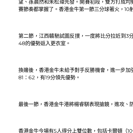
望、孫晨然和朱松瑋先發。開賽初段，雙方打成均
賽節奏都掌握了。香港金牛第一節三分球著火，
10
第二節，
江西贛馳試圖反撲，一度將比分拉近到
3
48
的優勢返入更衣室。
換邊後，香港金牛未給予對手反勝機會，進一步加
81
：
62
，有
19
分領先優勢。
最後一節，香港金牛港將楊睿騏表現搶鏡，進攻、
香港金牛
今場有
5
人得分
上雙位數，包括
卡爾頓（
10