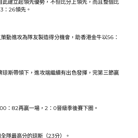
自此建立起領先優勢，不但比分上領先，而且整個比
33
：
26
領先。
又策動進攻為隊友製造得分機會，助香港金牛以
56
：
牌琼斯帶領下，進攻端繼續有出色發揮，完第三節贏
100
：
82
再贏一場，
2
：
0
晉級季後賽下圈。
和全隊最高分的琼斯（
23
分）。