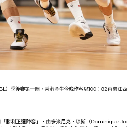
BL
）季後賽第一圈，香港金牛今晚作客以
100
：
82
再贏
江
用「勝利正選陣容」，由
多米尼克．琼斯（
Dominique Jo