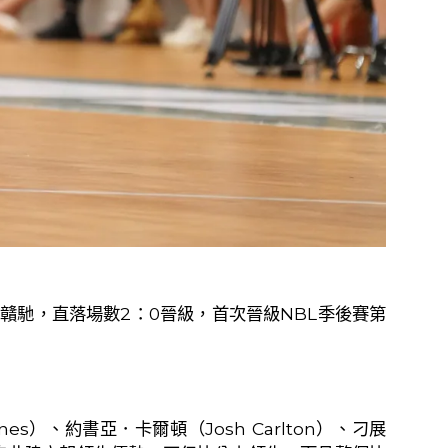
西贛馳，直落場數
2
：
0
晉級，首次晉級
NBL
季後賽第
nes
）、
約書亞．卡爾頓（
Josh Carlton
）
、刁展