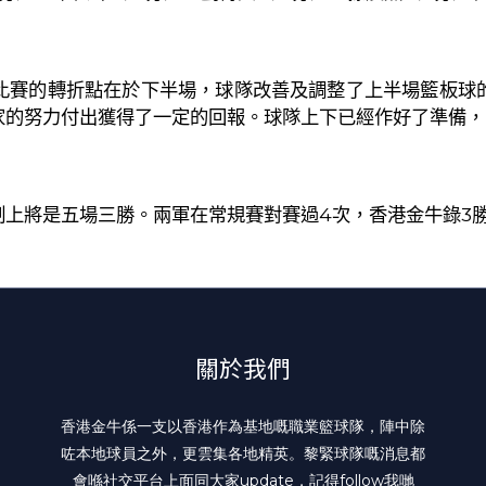
比賽的轉折點在於下半場，球隊改善及調整了上半場籃板球
家的努力付出獲得了一定的回報。球隊上下已經作好了準備，
制上將是五場三勝。兩軍在常規賽對賽過
4
次，香港金牛錄
3
關於我們
香港金牛係一支以香港作為基地嘅職業籃球隊，陣中除
咗本地球員之外，更雲集各地精英。黎緊球隊嘅消息都
會喺社交平台上面同大家update，記得follow我哋