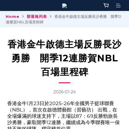
Home
部落格列表
香港金牛啟德主場反勝長沙勇勝 開季12
連勝賀NBL百場里程碑
香港金牛啟德主場反勝長沙
勇勝 開季12連勝賀NBL
百場里程碑
2026-01-24
香港金牛1月
23
日於
2025-26
年全國男子籃球聯賽
（
NBL
），首次在啟德體藝館（習藝坊） 出戰，在
全場爆滿的球迷支持下，主場以
87
：
69
反勝勁旅長
沙勇勝，豪取開季
12
連勝，繼續成為今季聯賽唯一保
持不敗的球隊，穩守榜首位置。