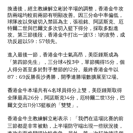
換邊後，經主教練解立彬於半場的調整，香港金牛攻
防兩端均較前兩節有明顯改善。因三分命中率偏低，
球隊改以突破切入禁區為主，張祖銘、阿諾斯克、厄
特爾二世與巴爾文多次切入籃下得分，採取多點進
攻。第三節後段，香港金牛打出一波
13
：
1
的攻勢，成
功反超以
59
：
57
領先。
進入最後一節，香港金牛士氣高昂，美臣鍾斯成為
「第四節先生」，三分球
4
投
3
中，單節獨得
15
分，個
人得分甚至多於對手整節的
12
分。最終香港金牛以
87
：
69
反勝長沙勇勝，開季連勝場數擴展至
12
場。
香
港金牛本場共有
4
名球員得分上雙，美臣鍾斯取得
全隊最高
26
分，阿諾斯克
14
分，厄特爾二世
13
分，巴
爾文交出
11
分
13
籃板的「雙雙」。
香港金牛主教練解立彬表示：「我們在這場比賽的前
三節都是非常被動，上半場防守端出現一些狀況後，