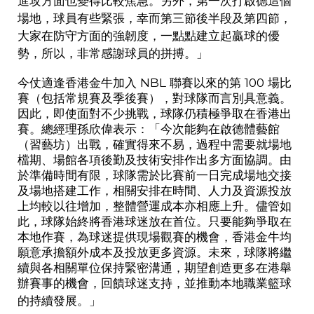
進攻方面也變得比較焦急。另外，第一次打啟德這個
場地，球員有些緊張，幸而第三節後半段及第四節，
大家在防守方面的強韌度，一點點建立起贏球的優
勢，所以，非常感謝球員的拼搏。」
今仗適逢香港金牛加入
NBL
聯賽以來的第
100
場比
賽（包括常規賽及季後賽），對球隊而言別具意義。
因此，即使面對不少挑戰，球隊仍積極爭取在香港出
賽。總經理孫欣偉表示：「今次能夠在啟德體藝館
（習藝坊）出戰，確實得來不易，過程中需要就場地
檔期、場館各項後勤及技術安排作出多方面協調。由
於準備時間有限，球隊需於比賽前一日完成場地交接
及場地搭建工作，相關安排在時間、人力及資源投放
上均較以往增加，整體營運成本亦相應上升。儘管如
此，球隊始終將香港球迷放在首位。只要能夠爭取在
本地作賽，為球迷提供現場觀賽的機會，香港金牛均
願意承擔額外成本及投放更多資源。未來，球隊將繼
續與各相關單位保持緊密溝通，期望創造更多在港舉
辦賽事的機會，回饋球迷支持，並推動本地職業籃球
的持續發展。」