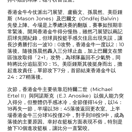
香港金牛今仗派出刁展望、盧藝文、孫晨然、美臣鍾
斯（
Mason Jones
）及巴爾文（
Ond
ř
ej Balvín
）
先發上陣。今場是上季總決賽的翻版，賽事如預期非
常緊湊。開局香港金牛得分慢熱，雖然刁展望以兩記
罰球先開紀錄，但球員投籃手感欠佳且出現失誤，讓
長沙勇勝打出一波
10
：
0
攻勢，香港金牛一度以
2
：
10
落後。隨後孫晨然轟入三分球止血，加上巴爾文在禁
區強攻取得「
2+1
」攻勢，為球隊贏回不少氣勢，同
時將比分追貼至
10
：
15
。美臣鍾斯其後挺身而出，擔
起進攻責任，單節攻下
7
分，首節結束香港金牛以
24
：
27
稍落後。
次節，香港金牛主要依靠厄特爾二世（
Michael
Ertel II
）與阿諾斯克（
E.J. Anosike
）以個人能力突
入得分，但整體仍手感冰冷，全節僅得
14
分，以
14
：
18
再失一節，半場以
38
：
45
落後返回更衣室。上半
場香港金牛三分球
16
投僅
2
中，對手則
18
投
9
中，成為
落後的主要原因。幸好在籃板方面表現不俗，特別是
搶下
10
個進攻籃板，讓比分一直緊咬。