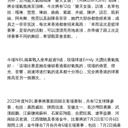
另外，台灣超人氣啦啦隊「樂天女孩」（RakutenGirls）助陣，
將全場氣氛推至頂峰。今次將有12位「樂天女孩」訪港，名單包
括：嘎琳、慧慧、琳妲、曲曲、紫庭、卉妮、陳伊、語芯、凱莉
絲、阿布舞、熊霓以及副隊長菲菲，她們大部份都曾經來港，成
員之一菲菲笑說，每次來香港都會招來風雨：「幸而這次是籃球
賽事，是室內的活動，可以漂漂亮亮地表演，亦準備了跟上次足
球賽事不同的舞蹈，希望觀眾會喜歡。」
今場NBL揭幕戰入座率超過9成，現場球迷Emily 大讚比賽氣氛
好：「這場比賽是她在修頓看過最好氣氛的，現場的佈置、燈
光、音響，就連球迷打氣的道具都十分用心，完全將香港的球賽
推高至另一個層次。」
2023年度NBL賽事將重新回歸主客場賽制，共有12支球隊參
賽，包括：廣西威壯、陝西信達、安徽文一、長沙灣田勇勝、武
漢錕鵬、江蘇鹽南蘇科、石家莊翔藍、合肥狂風、遼寧益勝、河
南賒店老酒、江西贛馳及香港金牛。比賽將於7月2日至10月6日
期間上演，金牛隊在7月份共有6場主場賽事，包括：7月2日揭幕