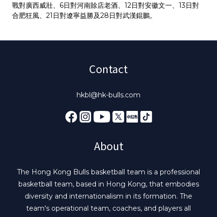
戰對廣西威壯、6日對河南賖店老酒、12日對安徽文一、13日對
合肥狂風、21日對遼寧益勝及28日對武漢錕鵬。
Contact
hkbl@hk-bulls.com
About
The Hong Kong Bulls basketball team is a professional
basketball team, based in Hong Kong, that embodies
diversity and internationalism in its formation. The
team's operational team, coaches, and players all