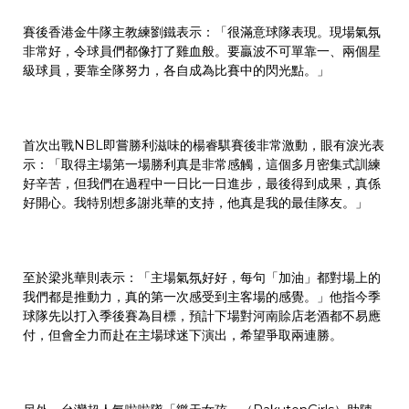
賽後香港金牛隊主教練劉鐵表示：「很滿意球隊表現。現場氣氛
非常好，令球員們都像打了雞血般。要贏波不可單靠一、兩個星
級球員，要靠全隊努力，各自成為比賽中的閃光點。」
首次出戰NBL即嘗勝利滋味的楊睿騏賽後非常激動，眼有淚光表
示：「取得主場第一場勝利真是非常感觸，這個多月密集式訓練
好辛苦，但我們在過程中一日比一日進步，最後得到成果，真係
好開心。我特別想多謝兆華的支持，他真是我的最佳隊友。」
至於梁兆華則表示：「主場氣氛好好，每句「加油」都對場上的
我們都是推動力，真的第一次感受到主客場的感覺。」他指今季
球隊先以打入季後賽為目標，預計下場對河南賒店老酒都不易應
付，但會全力而赴在主場球迷下演出，希望爭取兩連勝。