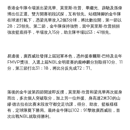
香港金牛隊今場派出梁兆華、莫里斯•坎普、畢繼光、薜馳及孫偉
博出任正選。雙方開賽初段試探，互有領先。站穩陣腳的金牛隊
在球迷打氣下，憑梁兆華攻入2個3分球，將比數拉開，第一節以
28：23領先。第二節，金牛隊保持強勢，當中莫里斯•坎普頻頻
強攻籃底得手，半場攻入15分，助主隊半場以53：41領先。
易邊後，廣西威壯發揮上屆冠軍本色，憑外援泰爾斯•巴特及去年
FMVP獎項、入選上屆NBL全明星賽的龐峥麟分別取得10分、11
分，第三節打出31：18，將比分反先成72：71。
落後的金牛波第四節開波即反撲，莫里斯•坎普和梁兆華再次挺身
而出，多次個人突破取分，加上另一位外援、身高達2米30的山
繆·德古拉在比賽末段攻守都交足功課，得分、助攻、籃板樣樣
有，定球隊奠下勝局。最終金牛隊以102：91擊敗廣西威壯，首
次出戰NBL就取得勝利。