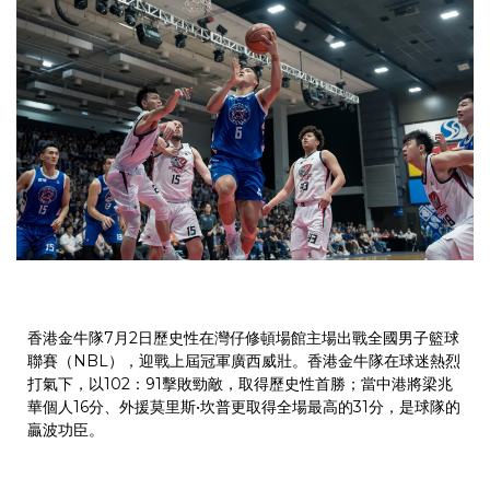
香港金牛隊7月2日歷史性在灣仔修頓場館主場出戰全國男子籃球
聯賽（NBL），迎戰上屆冠軍廣西威壯。香港金牛隊在球迷熱烈
打氣下，以102：91擊敗勁敵，取得歷史性首勝；當中港將梁兆
華個人16分、外援莫里斯•坎普更取得全場最高的31分，是球隊的
贏波功臣。