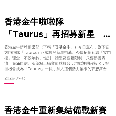
中，正式展開職業生涯，其後先後效力上海久事、福建潯
香港金牛啦啦隊
「Taurus」再招募新星
不設年齡、性別、國籍限
香港金牛籃球俱樂部（下稱「香港金牛」）今日宣布，旗下官
方啦啦隊「Taurus」正式展開新星招募。今屆招募延續「零門
制 即日起接受報名
檻」理念，不設年齡、性別、體型及國籍限制，只要熱愛表
演、充滿自信、渴望站上職業籃球舞台，均歡迎踴躍報名；把
握機會成為「Taurus」一員，加入這個活力無限的夢想舞台。
作為香港首支職業籃球啦啦隊，「Taurus」自2024年成立以
2026-07-13
來，憑藉充滿活力及感染力的演出，一直廣受外界好評，更是
香港金牛主場最受球迷歡迎的焦點之一，陪伴球隊走過多個重
要時刻，亦吸引不少年輕人追夢加入。一如過去兩年的招
香港金牛重新集結備戰新賽