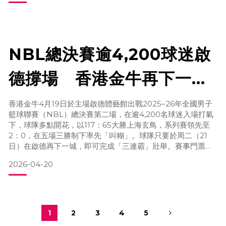
晚只要再下一城就可連續三屆稱王，主場再次高舉總冠軍獎
盃，故此吸引大批「牛迷」繼續入
NBL總決賽逾4,200球迷啟
德撐場 香港金牛再下一城
「叫糊」 周二再贏即封王
香港金牛4月19日於主場啟德體藝館出戰2025–26年全國男子
籃球聯賽（NBL）總決賽第二場，在逾4,200名球迷入場打氣
「三連霸」
下，球隊多點開花，以117：65大勝上海玄鳥，系列賽領先至
2：0，在五場三勝制下率先「叫糊」。球隊只要於周二（21
日）在啟德再下一城，即可完成「三連霸」壯舉。賽事門票現
正透過HK Ticketing公開發售，誠邀球迷入場支持，共同見證
2026-04-20
香港籃壇重要時刻。香港金牛球迷今晚逼滿啟德體藝館，現場
氣氛熾熱。不少支持者提早入場，於場內各項佈置及吉祥物前
拍照留念，球衣及紀念品專賣店亦大排長
1
2
3
4
5