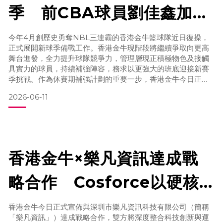
季 前CBA球員劉佳鑫加
盟 繼續補強陣容
今年4月創歷史勇奪NBL三連霸的香港金牛籃球隊近日復操，
正式展開新球季備戰工作。香港金牛現階段將繼續爭取向更高
舞台進發，全力提升球隊競爭力，管理層現正積極物色及接觸
具實力的球員，持續補強陣容，務求以更強大的班底迎接新賽
季挑戰。作為休賽期補強計劃的重要一步，香港金牛今日正式
宣布與前CBA球員劉佳鑫達成加盟協議。隨着這位內線悍將來
2026-06-11
投，球隊鋒線實力將進一步提升，為新球季增添更多爭勝本
錢。現年28歲的劉佳鑫曾是全國大學生籃球聯賽太原理工大學
的鋒線主力，2022年以第11順位獲CBA廣州龍獅選中。效力廣
州
香港金牛×樂凡資訊達成戰
略合作 Cosforce以硬核
科技重塑賽場體驗
香港金牛今日正式宣佈與深圳市樂凡資訊科技有限公司（簡稱
「樂凡資訊」）達成戰略合作，雙方將深度整合科技創新與運