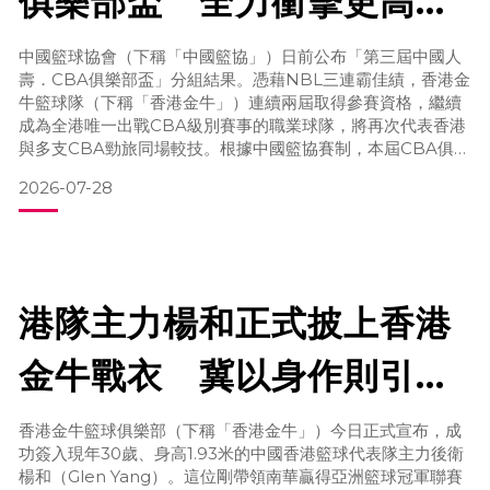
俱樂部盃 全力衝擊更高舞
台 為香港回歸30周年獻禮
中國籃球協會（下稱「中國籃協」）日前公布「第三屆中國人
壽．CBA俱樂部盃」分組結果。憑藉NBL三連霸佳績，香港金
牛籃球隊（下稱「香港金牛」）連續兩屆取得參賽資格，繼續
成為全港唯一出戰CBA級別賽事的職業球隊，將再次代表香港
與多支CBA勁旅同場較技。根據中國籃協賽制，本屆CBA俱樂
部盃共有24支球隊參賽，包括20支CBA球隊及去季NBL前四
2026-07-28
球隊。香港金牛憑藉連續三季奪得NBL總冠軍，再度取得參賽
資格，並繼續成為唯一代表香港出戰的職業球會。首階段賽事
將24支球隊分成4組，分別於4個賽區進行分組賽。香
港隊主力楊和正式披上香港
金牛戰衣 冀以身作則引領
香港球員走上職業之路
香港金牛籃球俱樂部（下稱「香港金牛」）今日正式宣布，成
功簽入現年30歲、身高1.93米的中國香港籃球代表隊主力後衛
楊和（Glen Yang）。這位剛帶領南華贏得亞洲籃球冠軍聯賽