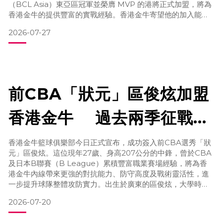
（BCL Asia）東亞區冠軍並榮膺 MVP 的港將正式加盟，將為
香港金牛的提供豐富的實戰經驗。香港金牛寄望他的加入能進
一步推動香港籃球職業化發展；楊和則表示一直渴望加入香港
2026-07-27
金牛，期待與球隊攜手衝擊更高榮譽。司職後衛的楊和於2016
年加盟甲一勁旅南華，並在四年內勇奪三座甲一總冠軍。其
後，楊和先後赴西班牙、菲律賓、加拿大及台
前CBA「狀元」區俊炫加盟
香港金牛 過去兩季征戰日
本B League 全面提升球
香港金牛籃球俱樂部今日正式宣布，成功簽入前CBA選秀「狀
元」區俊炫。這位現年27歲、身高207公分的中鋒，曾於CBA
隊內線戰力
及日本B聯賽（B League）累積豐富職業賽場經驗，將為香
港金牛內線帶來更強的對抗能力、防守高度及戰術靈活性，進
一步提升球隊整體攻防實力。出生於廣東的區俊炫，大學時期
赴美就讀加州州立大學北嶺分校，並於NCAA一級聯賽接受磨
2026-07-20
練，累積高水平比賽經驗。憑藉出色的身體條件及籃球天賦，
他於2020年CBA選秀大會中獲上海久事以「狀元」身份選