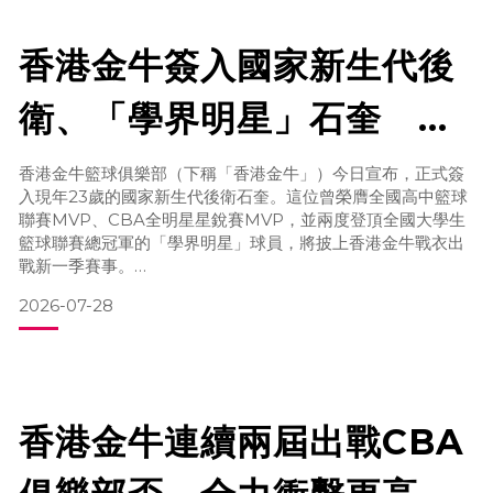
香港金牛簽入國家新生代後
衛、「學界明星」石奎 曾
率清華大學兩奪全國總冠軍
香港金牛籃球俱樂部（下稱「香港金牛」）今日宣布，正式簽
入現年23歲的國家新生代後衛石奎。這位曾榮膺全國高中籃球
聯賽MVP、CBA全明星星銳賽MVP，並兩度登頂全國大學生
籃球聯賽總冠軍的「學界明星」球員，將披上香港金牛戰衣出
戰新一季賽事。
2026-07-28
石奎的籃球生涯起步於大灣區，曾於東莞市中學生籃球聯賽決
賽中狂轟 60 分，被外界譽為「東莞第一初中生」。初中畢業
後，他選擇北上加盟傳統籃球名校清華附中，並於 2021 年率
領球隊勇奪全國高中籃球聯賽總冠軍，個人更榮膺 MVP 殊
香港金牛連續兩屆出戰CBA
榮，不僅稱霸學界籃壇，更是各