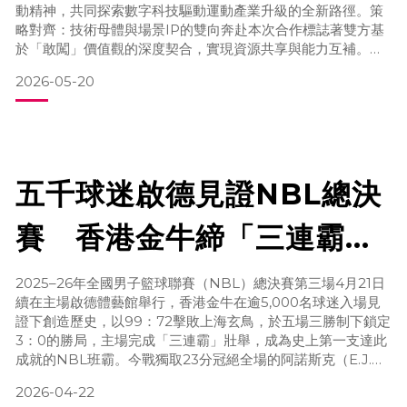
動精神，共同探索數字科技驅動運動產業升級的全新路徑。策
略對齊：技術母體與場景IP的雙向奔赴本次合作標誌著雙方基
於「敢闖」價值觀的深度契合，實現資源共享與能力互補。樂
凡資訊作為星地融合智能終端提供商，憑藉百餘項專利技術沉
2026-05-20
澱，為兩者合作提供強大的底層研發與產品化支撐。Cosforce
作為樂凡資訊旗下專業戶外電子品牌，承載技術轉化職能，專
注於運動及戶外場景便攜式電子產品，融合科技、潮流與可靠
性基
五千球迷啟德見證NBL總決
賽 香港金牛締「三連霸」
創歷史 阿諾斯克榮膺
2025–26年全國男子籃球聯賽（NBL）總決賽第三場4月21日
續在主場啟德體藝館舉行，香港金牛在逾5,000名球迷入場見
FMVP
證下創造歷史，以99：72擊敗上海玄鳥，於五場三勝制下鎖定
3：0的勝局，主場完成「三連霸」壯舉，成為史上第一支達此
成就的NBL班霸。今戰獨取23分冠絕全場的阿諾斯克（E.J.
Anosike）榮膺FMVP（總決賽最有價值球員），雙喜臨門。
2026-04-22
香港金牛周日（19日）贏波後在系列賽領先2：0「叫糊」，今