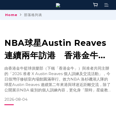
Home
部落格列表
NBA球星Austin Reaves
連續兩年訪港 香港⾦⽜持
續引進國際籃球資源 新季
由香港金牛籃球俱樂部（下稱「香港金牛」）與准者共同主辦
的「2026 准者 X Austin Reaves 個⼈訓練及交流活動」，今
季票同步開售
⽇假灣仔修頓室內場館圓滿舉行。效力NBA 洛杉磯湖人隊的
球星Austin Reaves 連續第⼆年來港與球迷近距離交流，除了
公開展示NBA 級別的個⼈訓練內容，更化⾝「限時」星級教
練，並親⾝指導香港金牛青訓學院的年輕球員。這場活動雖然
2026-08-04
只開放數百位球迷入場朝聖，但現場氣氛仍相當熱烈，為香港
籃球迷留下了難忘的回憶。香港金牛⼀直致力引進國際籃球資
源，讓本地球迷及年輕球員有更