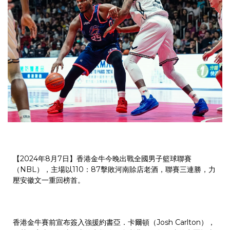
【2024年8月7日】香港金牛今晚出戰全國男子籃球聯賽
（NBL），主場以110：87擊敗河南賒店老酒，聯賽三連勝，力
壓安徽文一重回榜首。
香港金牛賽前宣布簽入強援約書亞．卡爾頓（Josh Carlton），