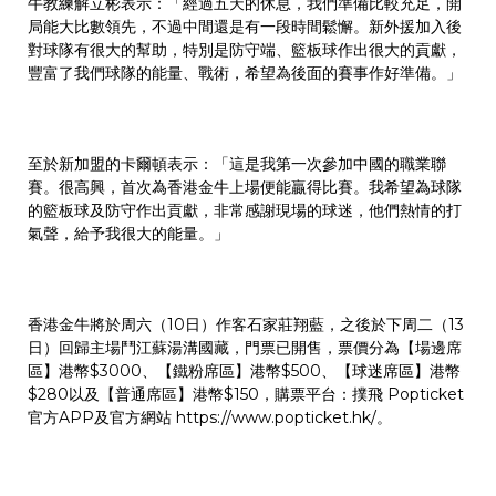
牛教練解立彬表示：「經過五天的休息，我們準備比較充足，開
局能大比數領先，不過中間還是有一段時間鬆懈。新外援加入後
對球隊有很大的幫助，特別是防守端、籃板球作出很大的貢獻，
豐富了我們球隊的能量、戰術，希望為後面的賽事作好準備。」
至於新加盟的卡爾頓表示：「這是我第一次參加中國的職業聯
賽。很高興，首次為香港金牛上場便能贏得比賽。我希望為球隊
的籃板球及防守作出貢獻，非常感謝現場的球迷，他們熱情的打
氣聲，給予我很大的能量。」
香港金牛將於周六（10日）作客石家莊翔藍，之後於下周二（13
日）回歸主場鬥江蘇湯溝國藏，門票已開售，票價分為【場邊席
區】港幣$3000、【鐵粉席區】港幣$500、【球迷席區】港幣
$280以及【普通席區】港幣$150，購票平台：撲飛 Popticket
官方APP及官方網站
https://www.popticket.hk/
。