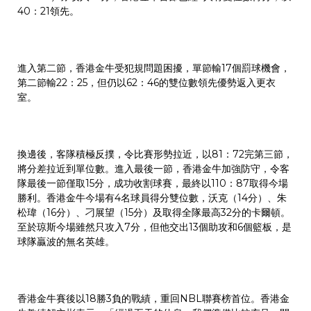
40：21領先。
進入第二節，香港金牛受犯規問題困擾，單節輸17個罰球機會，
第二節輸22：25，但仍以62：46的雙位數領先優勢返入更衣
室。
換邊後，客隊積極反撲，令比賽形勢拉近，以81：72完第三節，
將分差拉近到單位數。進入最後一節，香港金牛加強防守，令客
隊最後一節僅取15分，成功收割球賽，最終以110：87取得今場
勝利。香港金牛今場有4名球員得分雙位數，沃克（14分）、朱
松瑋（16分）、刁展望（15分）及取得全隊最高32分的卡爾頓。
至於琼斯今場雖然只攻入7分，但他交出13個助攻和6個籃板，是
球隊贏波的無名英雄。
香港金牛賽後以18勝3負的戰績，重回NBL聯賽榜首位。香港金