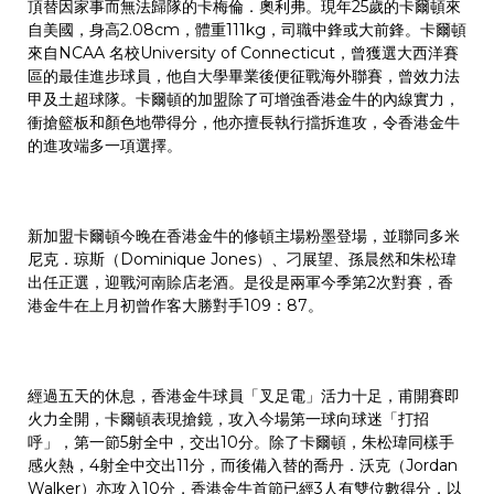
頂替因家事而無法歸隊的卡梅倫．奧利弗。現年25歲的卡爾頓來
自美國，身高2.08cm，體重111kg，司職中鋒或大前鋒。卡爾頓
來自NCAA 名校University of Connecticut，曾獲選大西洋賽
區的最佳進步球員，他自大學畢業後便征戰海外聯賽，曾效力法
甲及土超球隊。卡爾頓的加盟除了可增強香港金牛的內線實力，
衝搶籃板和顏色地帶得分，他亦擅長執行擋拆進攻，令香港金牛
的進攻端多一項選擇。
新加盟卡爾頓今晚在香港金牛的修頓主場粉墨登場，並聯同多米
尼克．琼斯（Dominique Jones）、刁展望、孫晨然和朱松瑋
出任正選，迎戰河南賒店老酒。是役是兩軍今季第2次對賽，香
港金牛在上月初曾作客大勝對手109：87。
經過五天的休息，香港金牛球員「叉足電」活力十足，甫開賽即
火力全開，卡爾頓表現搶鏡，攻入今場第一球向球迷「打招
呼」，第一節5射全中，交出10分。除了卡爾頓，朱松瑋同樣手
感火熱，4射全中交出11分，而後備入替的喬丹．沃克（Jordan
Walker）亦攻入10分，香港金牛首節已經3人有雙位數得分，以