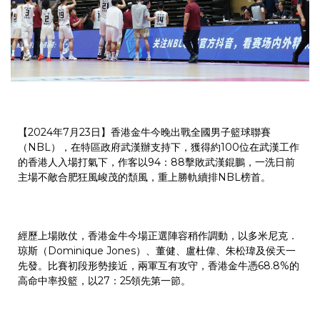
【2024年7月23日】香港金牛今晚出戰全國男子籃球聯賽
（NBL），在特區政府武漢辦支持下，獲得約100位在武漢工作
的香港人入場打氣下，作客以94：88擊敗武漢錕鵬，一洗日前
主場不敵合肥狂風峻茂的頹風，重上勝軌續排NBL榜首。
經歷上場敗仗，香港金牛今場正選陣容稍作調動，以多米尼克．
琼斯（Dominique Jones）、董健、盧杜偉、朱松瑋及侯天一
先發。比賽初段形勢接近，兩軍互有攻守，香港金牛憑68.8%的
高命中率投籃，以27：25領先第一節。