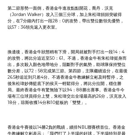
第二節形勢一面倒，香港金牛進攻點點開花，喬丹．沃克
（Jordan Walker）攻入三個三分球，加上朱松瑋頻頻突破得
分，在7分鐘內打出一段28：0的攻勢，帶出雙位數領先優勢，
以57：36領先返入更衣室。
換邊後，香港金牛狀態稍有下滑，開局就被對手打出一段14：4
的攻勢，將比分追近至50：61。不過，香港金牛有朱松瑋挺身而
出，多次殺入顏色地帶地分，阻斷對手的氣勢，助球隊保持雙位
數分差，以72：58完成第三節。第四節，主隊繼續追分，在最後
26.5秒追近到只差4分。不過香港金牛教練解立彬及時暫停，之
後朱松瑋妙傳籃底下的侯天一輕鬆得分，將比分拉開，穩住勝
局。最終香港金牛有驚無險下以94：88勝出賽事。香港金牛今
場有三位球員得分上雙，朱松瑋交出全場最高的26分，沃克攻入
18分，琼斯收獲14分和10籃板的「雙雙」。
香港金牛賽後以14勝2負的戰績，續排NBL聯賽榜首位。香港金
牛教練解立彬表示：「我們打了上半場的好球，下半場特別是最