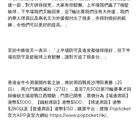
後一節，對方拼得很兇，大家有些鬆懈。上半場我們贏了7個籃
板球，下半場我們又輸回來，近7輪比賽我們沒有大外援，我們
的華人球員以及兩名主力外援都付出了很多，亦得到很好的鍛
鍊，令他們可以更好的提高。」
至於中鋒侯天一表示：「上半場防守及進攻都做得很好，但下半
場在防守及籃板球上有鬆懈，讓對方追了很多分。」
香港金牛今周展開作客之旅，將於周四戰長沙灣田勇勝（25
日），周六鬥廣西威壯（27日），直至7月30日第19輪賽事才回
歸修頓主場迎戰江西贛馳，門票已開售，票價分為【場邊席區】
港幣$3000、【鐵粉席區】港幣$500、【球迷席區】港幣
$280以及【普通席區】港幣$150，購票平台：撲飛 Popticket
官方APP及官方網站
https://www.popticket.hk/
。