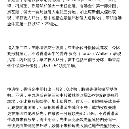
瑋、刁展望、孫晨然和侯天一出任正選。香港金牛第一節外圍手
風甚順，侯天一開局就射入兩記三分炮，加上琼斯個人傑出表
現，單節攻入13分，當中包括在最後15秒個人連得5分，帶領香港
金牛完第一節以30：25領先。
進入第二節，主隊增強防守強度，並由兩位外援輪流進攻，令比
賽形勢拉近。不過香港金牛的喬丹·沃克（Jordan Walker）表現
活躍，內外開弓，單節攻入13分，當中包括三個三分球，助香港
金牛保持5分優勢，以59：54領先半場。
換邊後，香港金牛即打出一段9：0攻勢，將領先優勢擴至雙位
數。不過，主力琼斯在第三節中段被球證吹罰2次技術犯規被罰
離場，令比賽形勢轉變。加上孫晨然、侯天一、劉傳興等球員受
到犯規問題困擾，江蘇把握香港金牛陣容不整，成功收復失地，
更在第四節尾段反先，在最後一分鐘領先90：86。不過香港金
牛球員未有放棄，將士用命，先由沃克兩次走籃連得四分追平。
最後更由董健開界外球，妙傳予朱松瑋走入顏色地帶走籃得分反