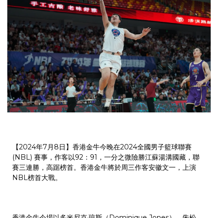
【2024年7月8日】香港金牛今晚在2024全國男子籃球聯賽
(NBL) 賽事，作客以92：91，一分之微險勝江蘇湯溝國藏，聯
賽三連勝，高踞榜首。香港金牛將於周三作客安徽文一，上演
NBL榜首大戰。
香港金牛今場以多米尼克·琼斯（Dominique Jones）、朱松