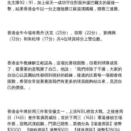
先主隊92：91，加上侯天一成功守住對面外援巴爾文的最後一
擊，結果香港金牛以一分之微險勝江蘇湯溝國藏，聯賽三連勝。
香港金牛今場有喬丹·沃克（23分）、琼斯（22分）、劉傳興
（12分）和朱松瑋（17分）共4位球員得分上雙位數。
香港金牛教練解立彬認為，這場比賽很困難，但看到球隊成長
了，最重要的是戰勝了自己。他說：「我們排除了干擾，大家的
自信心以及團結性都得到很好的鍛鍊，後邊的比賽每一場都會很
困難，希望在常規賽裏面我們有更多的球員能夠站出來，見證自
己的價值。」
香港金牛將於周三作客安徽文一，上演NBL榜首大戰。之後會周
日（14日）會作客廣西威壯，並於下周三（16日）重返修頓主場
作賽，迎戰武漢錕鵬，門票已開售，票價分為【場邊席區】港幣
$3000、【鐵粉席區】港幣$500、【球迷席區】港幣$280以