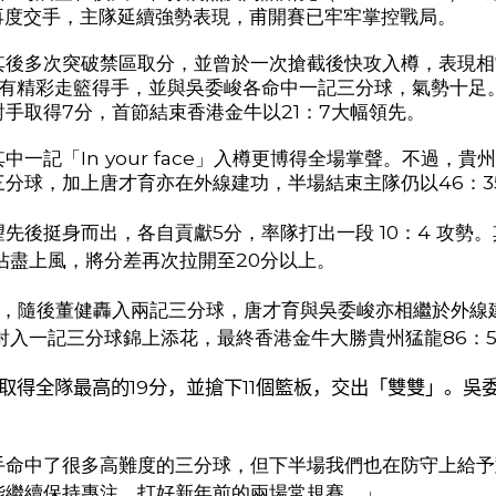
再度交手，主隊延續強勢表現，甫開賽已牢牢掌控戰局。
其後多次突破禁區取分，並曾於一次搶截後快攻入樽，表現相
有精彩走籃得手，並與吳委峻各命中一記三分球，氣勢十足
對手取得
7
分，首節結束香港金牛以
21
：
7
大幅領先。
其中一記「
In your face
」入樽更博得全場掌聲。不過，貴州
三分球，加上唐才育亦在外線建功，半場結束主隊仍以
46
：
3
望先後挺身而出，各自貢獻
5
分，率隊打出一段
10
：
4
攻勢。
佔盡上風，將分差再次拉開至
20
分以上。
，隨後董健轟入兩記三分球，唐才育與吳委峻亦相繼於外線
射入一記三分球錦上添花，最終香港金牛大勝貴州猛龍
86
：
得全隊最高的19分，並搶下11個籃板，交出「雙雙」。吳委
手命中了很多高難度的三分球，但下半場我們也在防守上給予
能繼續保持專注，打好新年前的兩場常規賽。」