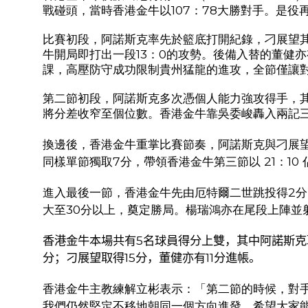
戰碰頭，當時香港金牛以
107
：
78
大勝對手。是役
比賽初段，阿諾斯克率先於籃底打開紀錄，刁展望
牛開局即打出一段
13
：
0
的攻勢。後備入替的董健亦
課，高壓防守成功限制貴州猛龍的進攻，全節僅讓
第二節初段，阿諾斯克多次憑個人能力強攻得手，
將分差收窄至個位數。香港金牛靠吳委峻轟入兩記
換邊後，香港金牛重掌比賽節奏，阿諾斯克與刁展
同樣單節獨取
7
分，帶領香港金牛第三節以
21
：
10
進入最後一節，香港金牛先由厄特爾二世跳投得
2
分
大至
30
分以上，奠定勝局。楊瑞鴻亦在尾段上陣並
香港金牛本場共有5名球員得分上雙，其中阿諾斯克取
分；刁展望取得15分，董健亦有11分進帳。
香港金牛主教練解立彬表示：「第二節的時候，對
我們仍然堅定不移地朝同一個方向進發。希望大家