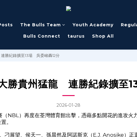
Posts
The Bulls Team
Youth Academy
Regul
Bulls Connect
taurus
Shop All
連勝紀錄擴至13場 吳委峻轟12分
大勝貴州猛龍 連勝紀錄擴至13
2026-01-28
賽（
NBL
）再度在荃灣體育館出擊，憑藉多點開花的進攻火
位置。
、刁展望、侯天一、孫晨然及阿諾斯克（
E.J. Anosike
）正