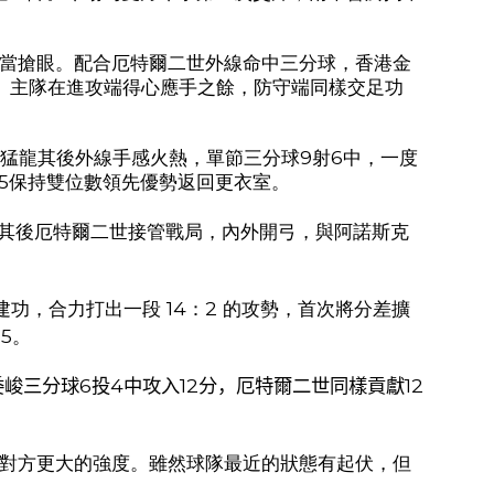
當搶眼。配合厄特爾二世外線命中三分球，香港金
。主隊在進攻端得心應手之餘，防守端同樣交足功
猛龍其後外線手感火熱，單節三分球
9
射
6
中，一度
5
保持雙位數領先優勢返回更衣室。
其後厄特爾二世接管戰局，內外開弓，與阿諾斯克
建功，合力打出一段
14
：
2
的攻勢，首次將分差擴
55
。
峻三分球6投4中攻入12分，厄特爾二世同樣貢獻12
對方更大的強度。雖然球隊最近的狀態有起伏，但