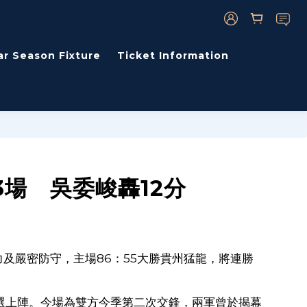
ar Season Fixture
Ticket Information
場 吳委峻轟12分
力及嚴密防守，主場
86
：
55
大勝貴州猛龍，將連勝
選上陣。今場為雙方今季第二次交鋒，兩軍曾於揭幕