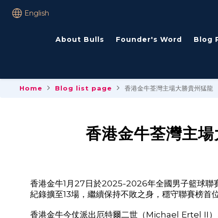
English
About Bulls
Founder's Word
Blog 
Home
Blog list page
香港金牛荃灣主場大勝貴州猛龍 
香港金牛荃灣主場
香港金牛1月
27
日於
2025-2026
年全國男子籃球聯
紀錄擴至
13
場，繼續保持不敗之身，穩守聯賽榜首
香港金牛今仗派出厄特爾二世（
Michael Ertel II
）