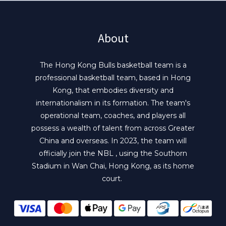
About
The Hong Kong Bulls basketball team is a
professional basketball team, based in Hong
Kong, that embodies diversity and
internationalism in its formation. The team's
operational team, coaches, and players all
possess a wealth of talent from across Greater
China and overseas. In 2023, the team will
officially join the NBL , using the Southorn
Stadium in Wan Chai, Hong Kong, as its home
court.