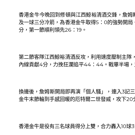
香港金牛今晚回到修頓與江西鯨裕清酒交鋒，詹姆
及一球三分冷箭，為香港金牛取得
5
：
0
的強勢開局
分，第一節順利領先
26
：
19
。
第二節客隊江西鯨裕清酒反攻，利用速度壓制主隊
內線貢獻
4
分，力挽狂瀾追平
44
：
44
。戰畢半場，
換邊後，詹姆斯開局即再演「個人騷」，連入
3
記三
金牛末節輪到手感回暖的厄特爾二世發威，攻下
20
香港金牛是役有三名球員得分上雙，合力轟入
10
球
3