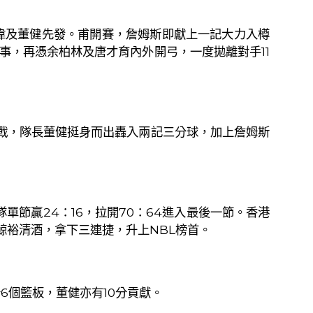
偉及董健先發。甫開賽，詹姆斯即獻上一記大力入樽
事，再憑余柏林及唐才育內外開弓，一度拋離對手
11
戰，隊長董健挺身而出轟入兩記三分球，加上詹姆斯
隊單節贏
24
：
16
，拉開
70
：
64
進入最後一節。香港
鯨裕清酒，拿下三連捷，升上
NBL
榜首。
分
6
個籃板，董健亦有
10
分貢獻。