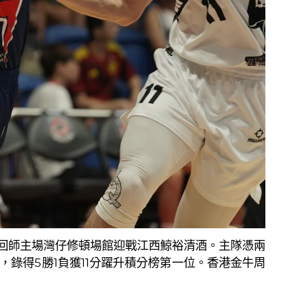
回師主場灣仔修頓場館迎戰江西鯨裕清酒。主隊憑兩
，錄得
5
勝
1
負獲
11
分躍升積分榜第一位。香港金牛周