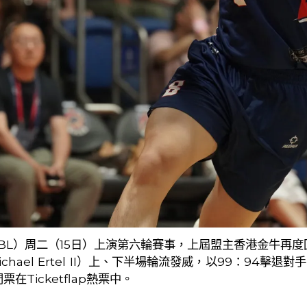
BL
）周二（
15
日）上演第六輪賽事，上屆盟主香港金牛再度
chael Ertel II
）上、下半場輪流發威，以
99
：
94
擊退對手
門票在
Ticketflap
熱票中。