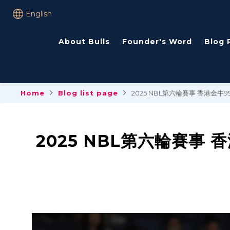
English
About Bulls
Founder's Word
Blog 
Home
Blog list page
2025 NBL第六輪賽事 香港金
2025 NBL第六輪賽事