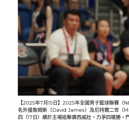
【
2025
年
7
月
15
日】
2025
年全國男子籃球聯賽（
N
名外援詹姆斯（
David James
）及厄特爾二世（
Mi
四（
17
日）續於主場追擊廣西威壯，力爭四連勝，