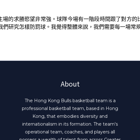
主場的求勝慾望非常強。球隊今場有一階段時間跟了對方的
我們研究怎樣防罰球。我覺得整體來說，我們需要每一場常
About
The Hong Kong Bulls basketball team is a
professional basketball team, based in Hong
Kong, that embodies diversity and
internationalism in its formation. The team's
operational team, coaches, and players all
possess a wealth of talent from across Greater