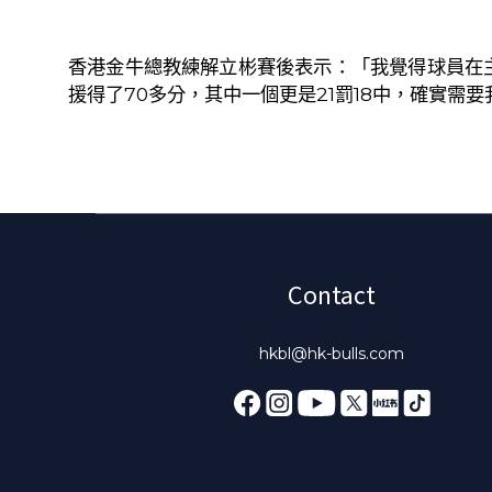
香港金牛總教練解立彬賽後表示：「我覺得球員在
援得了
70
多分，其中一個更是
21
罰
18
中，確實需要
Contact
hkbl@hk-bulls.com