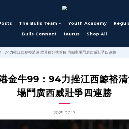
Posts
The Bulls Team
Youth Academy
Regul
Bulls Connect
taurus
Shop All
牛99：94力挫江西鯨裕清酒 躍升積分榜首位 周四主場鬥廣西威壯爭四連勝
 香港金牛99：94力挫江西鯨裕
場鬥廣西威壯爭四連勝
2025-07-17