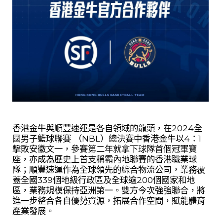
香港金牛與順豐速運是各自領域的龍頭，在
2024
全
國男子籃球聯賽 （
NBL
）總決賽中香港金牛以
4
：
1
擊敗安徽文一，參賽第二年就拿下球隊首個冠軍寶
座，亦成為歷史上首支稱霸內地聯賽的香港職業球
隊；順豐速運作為全球領先的綜合物流公司，業務覆
蓋全國
339
個地級行政區及全球逾
200
個國家和地
區，業務規模保持亞洲第一。雙方今次強強聯合，將
進一步整合各自優勢資源，拓展合作空間，賦能體育
產業發展。