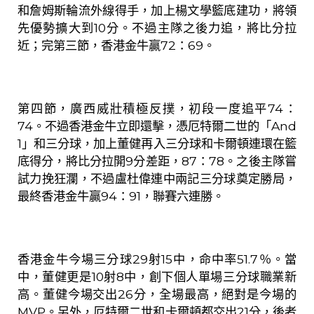
和詹姆斯輪流外線得手，加上楊文學籃底建功，將領
先優勢擴大到
10
分。不過主隊之後力追，將比分拉
近；完第三節，香港金牛贏
72
：
69
。
第四節，廣西威壯積極反撲，初段一度追平
74
：
74
。不過香港金牛立即還擊，憑厄特爾二世的「
And
1
」和三分球，加上董健再入三分球和卡爾頓連環在籃
底得分，將比分拉開
9
分差距，
87
：
78
。之後主隊嘗
試力挽狂瀾，不過盧杜偉連中兩記三分球奠定勝局，
最終香港金牛贏
94
：
91
，聯賽六連勝。
香港金牛今場三分球
29
射
15
中，命中率
51.7
％。當
中，董健更是
10
射
8
中，創下個人單場三分球職業新
高。董健今場交出
26
分，全場最高，絕對是今場的
MVP
。另外，厄特爾二世和卡爾頓都交出
21
分，後者