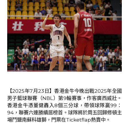
【
2025
年
7
月
23
日】香港金牛今晚出戰
2025
年全國
男子籃球聯賽（
NBL
）第
9
輪賽事，作客廣西威壯。
香港金牛憑董健轟入
8
個三分球，帶領球隊贏
99
：
94
，聯賽六連勝續居榜首。球隊將於周五回歸修頓主
場鬥鹽南蘇科雄獅，門票在
Ticketflap
熱賣中。