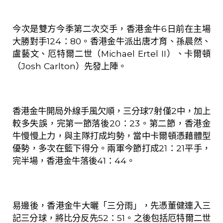
今次是雙方今季第二次交手，香港金牛
6
日前在主場
大勝對手
124
：
80
。香港金牛派出唐才育、孫晨然、
盧藝文、厄特爾二世（
Michael Ertel II
）、卡爾頓
（
Josh Carlton
）先發上陣。
香港金牛開局外線手風欠順，三分球
7
射僅
2
中，加上
較多失誤，完第一節落後
20
：
23
。第二節，香港金
牛慢慢上力，與主隊打成均勢，當中卡爾頓憑藉體型
優勢，多次在籃下得分。兩軍今節打成
21
：
21
平手，
完半場，香港金牛落後
41
：
44
。
易邊後，香港金牛大曬「三分雨」，先憑董健連入三
記三分球，將比分反先
52
：
51
。之後包括厄特爾二世