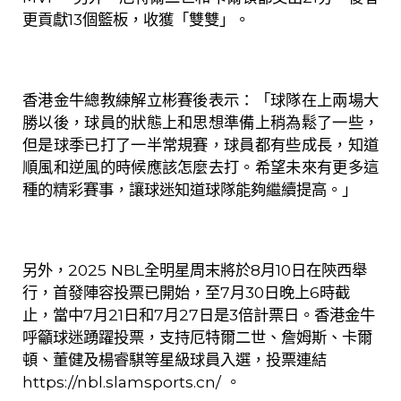
更貢獻
13
個籃板，收獲「雙雙」。
香港金牛總教練解立彬賽後表示：「球隊在上兩場大
勝以後，球員的狀態上和思想準備上稍為鬆了一些，
但是球季已打了一半常規賽，球員都有些成長，知道
順風和逆風的時候應該怎麼去打。希望未來有更多這
種的精彩賽事，讓球迷知道球隊能夠繼續提高。」
另外，
2025 NBL
全明星周末將於
8
月
10
日在陝西舉
行，首發陣容投票已開始，至
7
月
30
日晚上
6
時截
止，當中
7
月
21
日和
7
月
27
日是
3
倍計票日。香港金牛
呼籲球迷踴躍投票，支持厄特爾二世、詹姆斯、卡爾
頓、董健及楊睿騏等星級球員入選，投票連結
https://nbl.slamsports.cn/
。