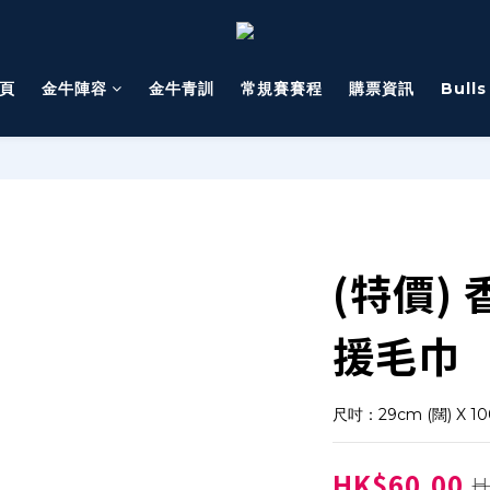
頁
金牛陣容
金牛青訓
常規賽賽程
購票資訊
Bull
(特價)
援毛巾
尺吋：29cm (闊) X 10
HK$60.00
H