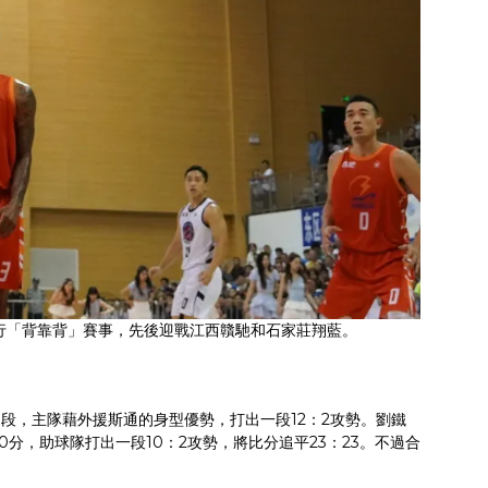
場進行「背靠背」賽事，先後迎戰江西贛馳和石家莊翔藍。
初段，主隊藉外援斯通的身型優勢，打出一段12：2攻勢。劉鐵
，助球隊打出一段10：2攻勢，將比分追平23：23。不過合