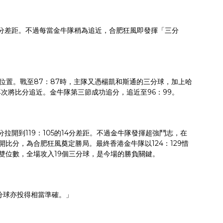
至5分差距。不過每當金牛隊稍為追近，合肥狂風即發揮「三分
先位置。戰至87：87時，主隊又憑楊凱和斯通的三分球，加上哈
再次將比分追近。金牛隊第三節成功追分，追近至96：99。
開到119：105的14分差距。不過金牛隊發揮超強鬥志，在
比分，為合肥狂風奠定勝局。最終香港金牛隊以124：129惜
上雙位數，全場攻入19個三分球，是今場的勝負關鍵。
分球亦投得相當準確。」