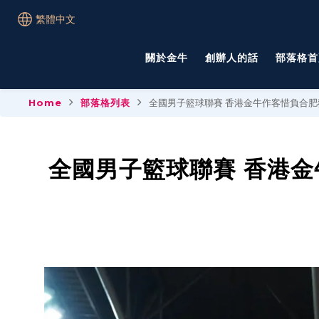
繁體中文
關於金牛
創辦人的話
部落格首
Home
部落格列表
全國男子籃球聯賽 香港金牛作客惜負合肥
全國男子籃球聯賽 香港