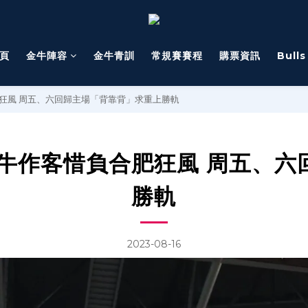
頁
金牛陣容
金牛青訓
常規賽賽程
購票資訊
Bull
狂風 周五、六回歸主場「背靠背」求重上勝軌
金牛作客惜負合肥狂風 周五、六
勝軌
2023-08-16