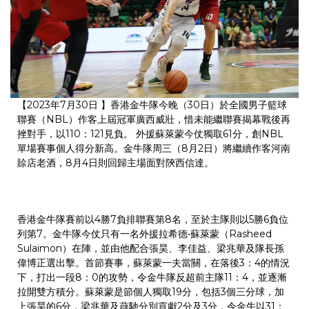
【2023年7月30日 】香港金牛隊今晚（30日）於全國男子籃球
聯賽（NBL）作客上屆冠軍廣西威壯，惜未能繼聯賽揭幕戰後再
挫對手，以110：121見負。 外援蘇萊蒙今仗獨取61分，創NBL
單場賽事個人得分新高。金牛隊周三（8月2日）將繼續作客河南
賒店老酒，8月4日則回歸主場面對陝西信達。
香港金牛隊賽前以4勝7負排聯賽第8名，至於主隊則以5勝6負位
列第7。金牛隊今仗只有一名外援拉希德•蘇萊蒙（Rasheed
Sulaimon）在陣，並由他配合張昊、李佳益、梁兆華及隊長孫
偉博正選出擊。首節賽事，蘇萊蒙一夫當關，在落後3：4的情況
下，打出一段8：0的攻勢，令金牛隊反超前主隊11：4，並逐漸
拉開雙方積分。蘇萊蒙是節個人獨取19分，包括3個三分球，加
上張昊的6分，梁兆華及薜馳分別貢獻2分及3分，令金牛以31：