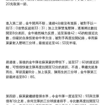
20先取第一節。
進入第二節，金牛開局不順，連續4分鐘沒有進賬，被對手以一
段13：0攻勢反超前33：31；加上主隊雙鬼壓陣，逐漸將比數拉
開至8分差距。金牛雖然極力反撲，追至落後42：45的較接近比
數，但礙於自身投射命中率欠佳，被對手再度拉開紀錄，幸而蘇
萊蒙射入壓哨三分球，最後追近至46：53完半場。
易邊後，落後的金牛隊在蘇萊蒙的帶領下，追至57：60的接近距
離，可惜很快被主隊再度拉開至12分的差距。不過，畢繼光挺身
而出、單節貢獻8分，加上張昊、陳雨生的三分球，金牛隊第三
節最終追至80：85。
第四節，蘇萊蒙繼續發揮水準，令金牛隊一度追至92：93與主隊
僅有1分之差，奈何主隊的三分球接連得手，令比數再度拉開至12