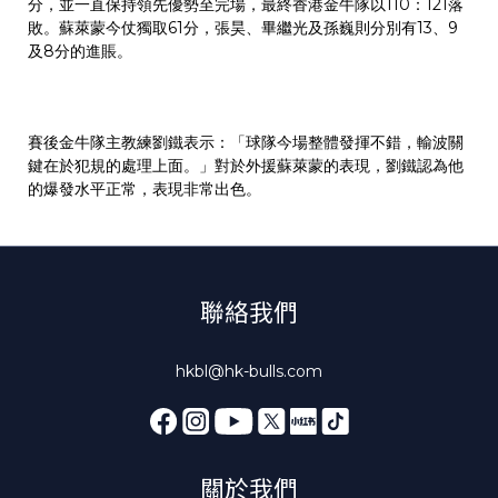
分，並一直保持領先優勢至完場，最終香港金牛隊以110：121落
敗。蘇萊蒙今仗獨取61分，張昊、畢繼光及孫巍則分別有13、9
及8分的進賬。
賽後金牛隊主教練劉鐵表示：「球隊今場整體發揮不錯，輸波關
鍵在於犯規的處理上面。」對於外援蘇萊蒙的表現，劉鐵認為他
的爆發水平正常，表現非常出色。
聯絡我們
hkbl@hk-bulls.com
關於我們