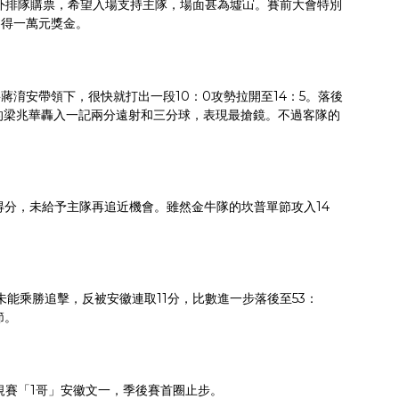
外排隊購票，希望入場支持主隊，場面甚為墟冚。賽前大會特別
各得一萬元獎金。
將蔣淯安帶領下，很快就打出一段10：0攻勢拉開至14：5。落後
復出的梁兆華轟入一記兩分遠射和三分球，表現最搶鏡。不過客隊的
得分，未給予主隊再追近機會。雖然金牛隊的坎普單節攻入14
未能乘勝追擊，反被安徽連取11分，比數進一步落後至53：
節。
規賽「1哥」安徽文一，季後賽首圈止步。