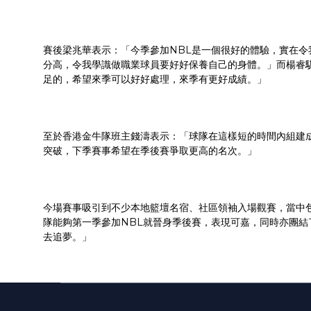
賽後梁兆華表示：「今季參加NBL是一個很好的體驗，實在令
分高，令我學識做職業球員要好好保養自己的身體。」而楊睿
足的，希望來季可以好好處理，來季有更好成績。」
至於香港金牛隊班主錢濤表示：「球隊在這樣短的時間內組建
突破，下季賽事希望在季後賽爭取更高的名次。」
今場賽事吸引到不少本地籃壇名宿、社區領袖入場觀賽，當中
隊能夠第一季參加NBL就晉身季後賽，表現可嘉，同時亦團
去追夢。」