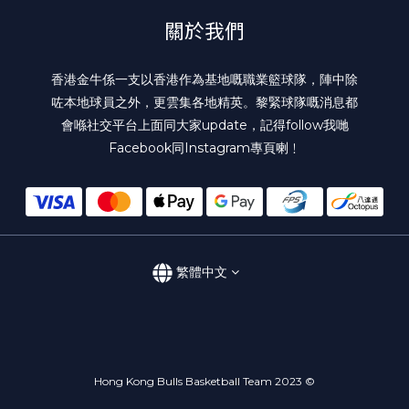
關於我們
香港金牛係一支以香港作為基地嘅職業籃球隊，陣中除
咗本地球員之外，更雲集各地精英。黎緊球隊嘅消息都
會喺社交平台上面同大家update，記得follow我哋
Facebook
同
Instagram
專頁喇﹗
繁體中文
Hong Kong Bulls Basketball Team 2023 ©