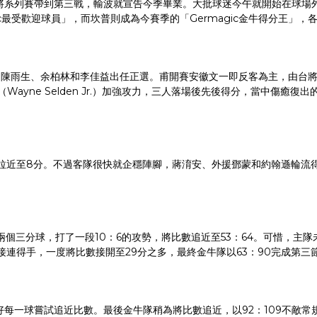
將系列賽帶到第三戰，輸波就宣告今季畢業。大批球迷今午就開始在球場
ic最受歡迎球員」，而坎普則成為今賽季的「Germagic金牛得分王」，
繼光、陳雨生、余柏林和李佳益出任正選。甫開賽安徽文一即反客為主，由台
ayne Selden Jr.）加強攻力，三人落場後先後得分，當中傷癒
拉近至8分。不過客隊很快就企穩陣腳，蔣淯安、外援鄧蒙和約翰遜輪流
個三分球，打了一段10：6的攻勢，將比數追近至53：64。可惜，主隊
接連得手，一度將比數接開至29分之多，最終金牛隊以63：90完成第三
每一球嘗試追近比數。最後金牛隊稍為將比數追近，以92：109不敵常