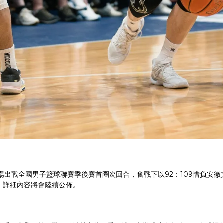
主場出戰全國男子籃球聯賽季後賽首圈次回合，奮戰下以92：109惜負
，詳細內容將會陸續公佈。