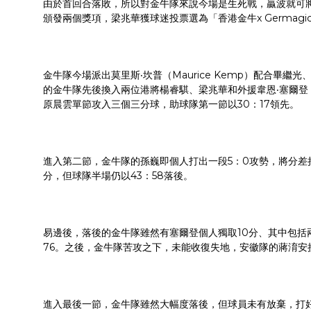
由於首回合落敗，所以對金牛隊來說今場是生死戰，贏波就可
頒發兩個獎項，梁兆華獲球迷投票選為「香港金牛x Germag
金牛隊今場派出莫里斯‧坎普（Maurice Kemp）配合畢
的金牛隊先後換入兩位港將楊睿騏、梁兆華和外援韋恩‧塞爾登（W
原晨雲單節攻入三個三分球，助球隊第一節以30：17領先。
進入第二節，金牛隊的孫巍即個人打出一段5：0攻勢，將分差
分，但球隊半場仍以43：58落後。
易邊後，落後的金牛隊雖然有塞爾登個人獨取10分、其中包括兩
76。之後，金牛隊苦攻之下，未能收復失地，安徽隊的蔣淯安
進入最後一節，金牛隊雖然大幅度落後，但球員未有放棄，打好