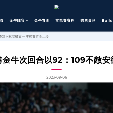
頁
金牛陣容
金牛青訓
常規賽賽程
購票資訊
Bull
109不敵安徽文一 季後賽首圈止步
金牛次回合以92：109不敵
2023-09-06