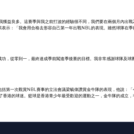
我獲益良多。這賽季與我之前打波的經驗很不同，我們要在兩個月內出戰
騏表示：「我會用合格去形容自己第一年出戰NBL的表現。雖然球隊在季
成功，從零到一，最終達成季前闖進季後賽的目標。我非常感謝球隊及球
包括第一次觀賞NBL賽事的立法會議梁毓偉讚賞金牛隊的表現，他說：「
結了香港的球迷。籃球是香港青少年最受歡迎的運動之一，金牛隊的成立，