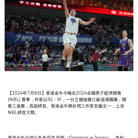
【2024年7月8日】香港金牛今晚在2024全國男子籃球聯賽
(NBL) 賽事，作客以92：91，一分之微險勝江蘇湯溝國藏，聯
賽三連勝，高踞榜首。香港金牛將於周三作客安徽文一，上演
NBL榜首大戰。
香港金牛今場以多米尼克·琼斯（Dominique Jones）、朱松