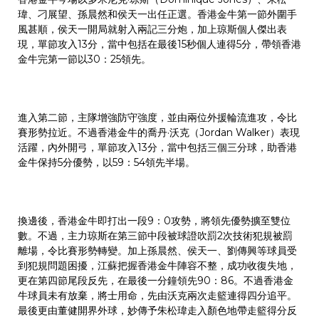
瑋、刁展望、孫晨然和侯天一出任正選。香港金牛第一節外圍手
風甚順，侯天一開局就射入兩記三分炮，加上琼斯個人傑出表
現，單節攻入13分，當中包括在最後15秒個人連得5分，帶領香港
金牛完第一節以30：25領先。
進入第二節，主隊增強防守強度，並由兩位外援輪流進攻，令比
賽形勢拉近。不過香港金牛的喬丹·沃克（Jordan Walker）表現
活躍，內外開弓，單節攻入13分，當中包括三個三分球，助香港
金牛保持5分優勢，以59：54領先半場。
換邊後，香港金牛即打出一段9：0攻勢，將領先優勢擴至雙位
數。不過，主力琼斯在第三節中段被球證吹罰2次技術犯規被罰
離場，令比賽形勢轉變。加上孫晨然、侯天一、劉傳興等球員受
到犯規問題困擾，江蘇把握香港金牛陣容不整，成功收復失地，
更在第四節尾段反先，在最後一分鐘領先90：86。不過香港金
牛球員未有放棄，將士用命，先由沃克兩次走籃連得四分追平。
最後更由董健開界外球，妙傳予朱松瑋走入顏色地帶走籃得分反