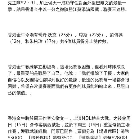
先主隊92：91，加上侯天一成功守住對面外援巴爾文的最後一
擊，結果香港金牛以一分之微險勝江蘇湯溝國藏，聯賽三連勝。
香港金牛今場有喬丹·沃克（23分）、琼斯（22分）、劉傳興
（12分）和朱松瑋（17分）共4位球員得分上雙位數。
香港金牛教練解立彬認為，這場比賽很困難，但看到球隊成長
了，最重要的是戰勝了自己。他說：「我們排除了干擾，大家的
自信心以及團結性都得到很好的鍛鍊，後邊的比賽每一場都會很
困難，希望在常規賽裏面我們有更多的球員能夠站出來，見證自
己的價值。」
香港金牛將於周三作客安徽文一，上演NBL榜首大戰。之後會周
日（14日）會作客廣西威壯，並於下周三（16日）重返修頓主場
作賽，迎戰武漢錕鵬，門票已開售，票價分為【場邊席區】港幣
$3000、【鐵粉席區】港幣$500、【球迷席區】港幣$280以