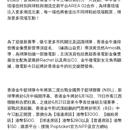
現場也特別與球鞋與潮流交易平台AREA 02合作，為球賽現場
注入更多潮流元素，每一場也將會送出不同球鞋給現場觀眾，增
加更多現場互動！
為了迎接新賽季，吸引更多市民關注及認識球隊，香港金牛邀得
曾獲金像獎新晉導演提名、《緣路山旮旯》導演黃浩然Amos執
導，為球隊拍攝一部微電影，主演演員包括應屆香港電影金像獎
最佳女配角梁雍婷Rachel 以及商台DJ、金牛微電影女主角馬騮
搣，微電影今日起將於香港金牛的社交媒體發佈。
香港金牛籃球隊今年將第二度出戰全國男子籃球聯賽 (NBL)，新
球季將於6月中揭開序幕。香港金牛將於6月16日、19日作客江西
贛馳和合肥狂風，之後於6月21日迎來今季首仗修頓主場賽事，
迎戰武漢錕鵬。香港金牛對武漢錕鵬的門票將於明天（8日）中
午12點正開賣，票價分為【場邊席區】港幣$3000、【鐵粉席
區】港幣$500、【球迷席區】港幣$280以及【普通席區】港幣
$150，購票平台：撲飛 Popticket官方APP及官方網站