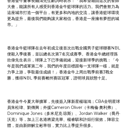
香港金牛董事長錢濤先生辭詞時表示：「我希望藉由這次的誓師
大會，能讓所有人感受到香港金牛籃球隊的活力。我們會努力為
這座城市打造一個平台，有更多和內地的交流，讓香港籃球環境
更為提升，最後我們能夠讓大家相信，香港是一座擁有夢想的城
市。」
香港金牛籃球隊在去年初成立後首次出戰全國男子籃球聯賽NBL
便殺入季後賽，並以總名次第7名完成賽季。香港金牛總經理孫
欣偉先生表示，球隊上下已準備就緒，迎接新球季的挑戰：「今
年是我們成軍第二年，我們的年度目標跟每一支球隊一樣，就是
力爭上游，爭取最佳成績！」香港金牛上周出戰季前賽3戰全
勝，獲得NBL 季前賽郴州賽區冠軍，證明球員狀態十足。
香港金牛今夏大舉擴軍，先後簽入隊新星楊瑞鴻；CBA全明星球
員朱松瑋、劉傳興；外援Cameron Oliver（卡梅倫·奧利弗）、
Dominique Jones（多米尼克·琼斯）、Jordan Walker（喬丹·
沃克）等，加上三名港將梁兆華、楊睿騏和許烜行留效，陣容立
體，並由新帥解立彬率領，實力比上季提升很多。