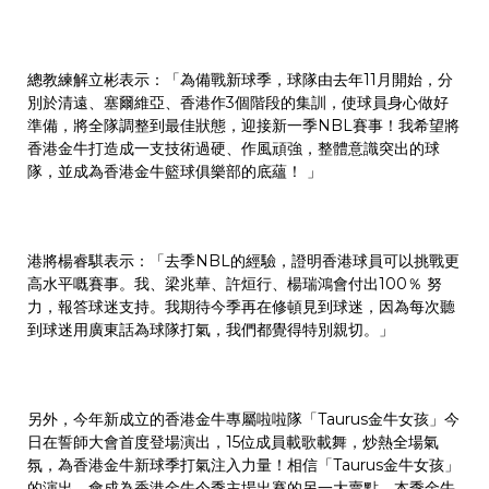
總教練解立彬表示：「為備戰新球季，球隊由去年11月開始，分
別於清遠、塞爾維亞、香港作3個階段的集訓，使球員身心做好
準備，將全隊調整到最佳狀態，迎接新一季NBL賽事！我希望將
香港金牛打造成一支技術過硬、作風頑強，整體意識突出的球
隊，並成為香港金牛籃球俱樂部的底蘊！ 」
港將楊睿騏表示：「去季NBL的經驗，證明香港球員可以挑戰更
高水平嘅賽事。我、梁兆華、許烜行、楊瑞鴻會付出100％ 努
力，報答球迷支持。我期待今季再在修頓見到球迷，因為每次聽
到球迷用廣東話為球隊打氣，我們都覺得特別親切。」
另外，今年新成立的香港金牛專屬啦啦隊「Taurus金牛女孩」今
日在誓師大會首度登場演出，15位成員載歌載舞，炒熱全場氣
氛，為香港金牛新球季打氣注入力量！相信「Taurus金牛女孩」
的演出，會成為香港金牛今季主場出賽的另一大賣點。本季金牛