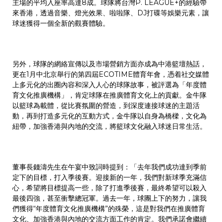
主場的平均入座率高達8成。球隊將台灣P. LEAGUE+的經驗帶
來香港，透過音樂、燈光效果、啦啦隊、DJ打碟等娛樂元素，讓
球迷獲得一個全新的觀賽體驗。
另外，球隊的網絡宣傳以及市場營銷方面亦成為中港籃壇熱話，
更在1月中北京舉行的第四屆ECOTIME體育年會，憑着社交媒體
上多元化的出圈內容和深入人心的球隊故事，被評選為「年度體
育文化推廣機構」，肯定球隊在推廣體育文化上的貢獻。金牛隊
以籃球為載體，從比賽氛圍的營造，到深度連接球迷的主題活
動，再到打造多元化的互動方式，金牛隊以自身為橋樑，文化為
紐帶，加強香港與內地的交流，將籃球文化融入球迷日常生活。
董事長錢濤先生在午宴中致詞時提到：「去年我們成功達到季前
定下的目標，打入季後賽。迎接新的一年，我們對新球季充滿信
心，希望將目標提高一些，除了打進季後賽，最終希望可以殺入
最後四強，甚至衝擊總冠軍。過去一年，球團上下的努力，讓我
們獲得“年度體育文化推廣機構”的殊榮，這是對我們在推廣體育
文化、加強香港與內地的交流方面工作的肯定。我們承諾會繼續