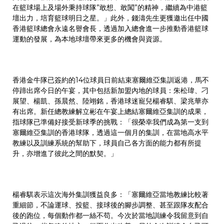
在籃球場上及場外秉持球隊”敢想、敢闖”的精神，繼續為中港籃
壇出力，培育籃球明日之星。」此外，錢濤先生更獲邀出任中國
香港籃球總會永遠名譽會長，透過加入總會進一步推動香港籃球
運動的發展，為本地球壇帶來更多的機會與資源。
香港金牛隊已簽約的14位球員日前結束塞爾維亞集訓返港，馬不
停蹄出席今日的午宴，其中包括新加盟內地的球員：朱松瑋、刁
展望、楊凱、孫晨然、陸翊銘，香港球迷寵兒楊睿騏、梁兆華亦
有出席。新任總教練解立彬在午宴上總結塞爾維亞集訓的成果，
指球隊已準備好接受新球季的挑戰：「很榮幸我們成為第一支到
塞爾維亞集訓的香港球隊，透過這一個月的集訓，在當地高水平
教練以及訓練系統的幫助下，球員自己各方面的能力都有所提
升，亦增進了彼此之間的默契。」
楊睿騏表示這次海外集訓獲益良多：「塞爾維亞當地教練比較著
重細節，不論運球、投籃、接球後的腳步調整、甚至跟隊友配合
後的跑位，每個動作都一絲不苟。今次於當地訓練令我留意到自