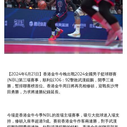
【2024年6月21日】香港金牛今晚出戰2024全國男子籃球聯賽
(NBL)第三場賽事，順利以106：92擊敗武漢錕鵬，開季三連
勝，暫排聯賽榜首位。香港金牛周日將再亮相修頓，迎戰長沙灣
田勇勝，力求將連勝紀錄延長。
今場是香港金牛今季NBL的首場主場賽事，吸引大批球迷入場支
持，修頓入座率超過9成。賽前香港金牛作客兩連勝，對手武漢
錕鵬則開季兩連敗。針對武漢錕鵬的特點，香港金牛的陣容與首