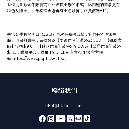
我特別喜歡金牛隊賽前介紹球員出場的形式，比內地的賽事更有
特色及隆重。」朱松瑋今場再有出色發揮，正負值達+14。
香港金牛將於周日（23日）再次在修頓出擊，迎戰長沙灣田勇
勝。門票熱賣中，票價分為【場邊席區】港幣$3000、【鐵粉席
區】港幣$500、【球迷席區】港幣$280以及【普通席區】港幣
$150，購票平台：撲飛 Popticket官方APP及官方網
站
https://www.popticket.hk/
。
聯絡我們
hkbl@hk-bulls.com