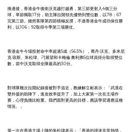
換邊後，香港金牛後衛沃克越打越勇，第三節更射入4個三分
球，單節獨取17分，助主隊拉開領先優勢到雙位數，以78：67
完第三節。雖然客隊第四節積極反撲，不過香港金牛成功保住勝
利，以106：92取得今季第三場勝仗。
香港金牛今場投射命中率超過5成（56.5%），喬丹·沃克、多米尼
克·琼斯、朱松瑋、刁展望和卡梅倫·奧利弗5位球員得分取得雙位
數，當中沃克取得全隊最高的30分。
對球隊幾次拉開紀錄後被對手追近，教練解立彬表示：「武漢在
雙外援的助陣下，進攻效率提升了，加上大家第一次在主場作
賽，心理負擔比較重。我們面對更高的目標，應該學習適應這種
情況。」
第一次在香港主場上陣的朱松瑋表示：「香港的球迷非常熱情，