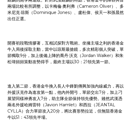
兩場比較有所調整，以卡梅倫·奧利弗（Cameron Oliver）、多
米尼克·琼斯（Dominique Jones）、盧杜偉、侯天一和孫晨然
出任正選。
開賽初段戰情膠著，互相試探對方戰術。坐擁主場之利的香港金
牛入局後採取主動，當中以琼斯最搶鏡，多次精彩個人突破，單
節獨取9分，加上後備上陣的喬丹·沃克（Jordan Walker）和朱
松瑋頻頻策動攻勢得手，最終主場以30：21領先第一節。
進入第二節，香港金牛換入長人中鋒劉傳興加強內線威力，再以
外援沃克作為進攻第一點，他內外開弓，單節交出7分，加上刁
展望同樣神勇攻入7分，助主隊全節保持領先優勢。雖然武漢憑
兩名外援哈姆雷特（Javion Hamlet）和西拉（JEANTAL
CYLLA）合力單節攻入20分，將比賽形勢拉近，但無阻香港金
牛以51：43領先半場。