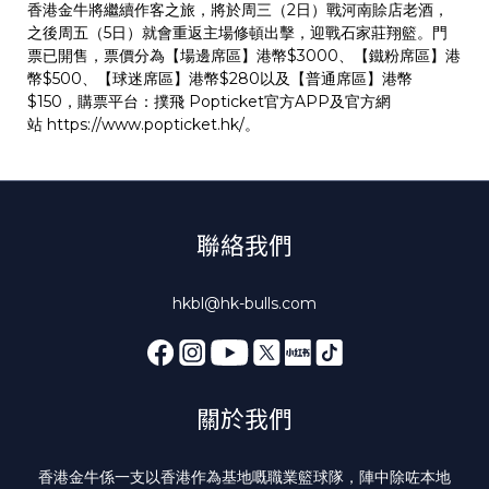
香港金牛將繼續作客之旅，將於周三（2日）戰河南賒店老酒，
之後周五（5日）就會重返主場修頓出擊，迎戰石家莊翔籃。門
票已開售，票價分為【場邊席區】港幣$3000、【鐵粉席區】港
幣$500、【球迷席區】港幣$280以及【普通席區】港幣
$150，購票平台：撲飛 Popticket官方APP及官方網
站
https://www.popticket.hk/
。
聯絡我們
hkbl@hk-bulls.com
關於我們
香港金牛係一支以香港作為基地嘅職業籃球隊，陣中除咗本地