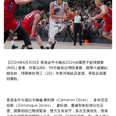
【2024年6月30日】香港金牛今晚在2024全國男子籃球聯賽
(NBL) 賽事，作客以88：99不敵長沙灣田勇勝，開季六連勝紀
錄告終，球隊將於周三（2日）作客河南賒店老酒，爭取反底重
回勝軌。
香港金牛今場以卡梅倫·奧利弗（Cameron Oliver）、多米尼克·
琼斯（Dominique Jones）、盧杜偉、董健和朱松瑋出任正
選。開賽初段已戰情緊湊，雙方互有攻守，多次互換領先，香港