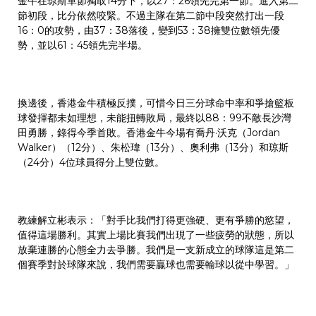
金牛在琼斯單節獨取14分下，以27：26領先完第一節。進入第二
節初段，比分依然咬緊。不過主隊在第二節中段突然打出一段
16：0的攻勢，由37：38落後，變到53：38擁雙位數領先優
勢，並以61：45領先完半場。
換邊後，香港金牛積極反撲，可惜今日三分球命中率和爭搶籃板
球發揮都未如理想，未能扭轉敗局，最終以88：99不敵長沙灣
田勇勝，錄得今季首敗。香港金牛今場有喬丹·沃克（Jordan
Walker）（12分）、朱松瑋（13分）、奧利弗（13分）和琼斯
（24分）4位球員得分上雙位數。
教練解立彬表示：「對手比我們打得更強硬、更有爭勝的慾望，
值得這場勝利。其實上場比賽我們出現了一些疲勞的狀態，所以
放棄連勝的心態全力去爭勝。我們是一支新成立的球隊這是第二
個賽季對於球隊來說，我們需要贏球也需要輸球以從中學習。」