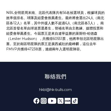
NBL全明星周末南、北區代表隊共有56名候選球員，根據球員的
效率值排名、球隊及組委會推薦產生。最終將會選出24人（南北
區各12人）名單，其中外援人數不超過6人（南北區各3人）。南
北區首發名單由球迷票選產生，替補名單由主教練、媒體投票和
組委會舉薦產生。今屆票王是來自遼寧益勝的萊斯特•哈德森
（Lester Hudson），共獲得60551票，他將率領北區明星隊出
賽。至於南區明星隊的票王是廣西威壯的龐峥麟，這位去年
FMVP共獲得47238票，連續兩年入選明星陣容。
聯絡我們
hkbl@hk-bulls.com