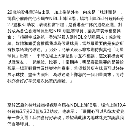
29歲的梁兆華球技出眾，加上俊俏外表，向來是「球迷寵兒」。
司職小前鋒的他今屆在NBL上陣18場，場均上陣28.1分鐘錄8分
2.7籃板3.1助攻，表現相當平穩，是香港金牛隊的必然正選。對
於成為首位香港球員出戰NBL明星賽球員，梁兆華表示相當興
奮：「很榮幸成為第一香港球員入選NBL全明星周末！感謝教
練、媒體和組委會推薦我成為候選球員，當然最重要的是多謝所
有投票給我的球迷。」另外，兆華又表示非常期待與其他「明星
球員」出賽：「平時在場上大家是對手互不相讓，這次有機會可
以做隊友，一起練波、比賽，非常期待，明星賽最重要的是帶給
觀眾一場富觀賞性及娛樂性的賽事，希望我與所有球員可以好好
展示球技、盡全力演出，為球迷送上難忘的一個明星周末，同時
我亦會好好享受這次比賽的經驗。」
至於25歲的控球後衛楊睿騏今屆在NBL上陣18場，場均上陣19.4
分鐘錄3.7分2.3籃板3.3助攻。他表示：「最開心可以和隊友梁兆
華一齊入選！我們會好好表現，希望藉此讓內地球迷更加認識我
們香港球員。」