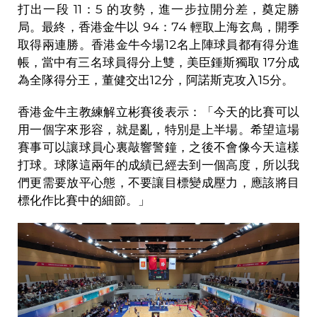
打出一段
11
：
5
的攻勢，進一步拉開分差，奠定勝
局。最終，香港金牛以
94
：
74
輕取上海玄鳥，開季
取得兩連勝。香港金牛今場
12
名上陣球員都有得分進
帳，當中有三名球員得分上雙，美臣鍾斯獨取
17
分成
為全隊得分王，董健交出
12
分，阿諾斯克攻入
15
分。
香港金牛主教練解立彬賽後表示：「今天的比賽可以
用一個字來形容，就是亂，特別是上半場。希望這場
賽事可以讓球員心裏敲響警鐘，之後不會像今天這樣
打球。球隊這兩年的成績已經去到一個高度，所以我
們更需要放平心態，不要讓目標變成壓力，應該將目
標化作比賽中的細節。」