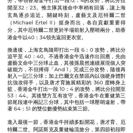
分，帶領香港金牛打出一段
12
：
4
的攻勢，將比分拉
開至
32
：
23
。惟主隊其後命中率稍有回落，讓上海
玄鳥逐步追近。關鍵時刻，盧藝文及厄特爾二世
（
Michael Ertel II
）挺身而出，各自貢獻重要得
分，其中厄特爾二世更於半場前射入壓哨兩分，助香
港金牛以
40
：
34
領先返回更衣室。
換邊後，上海玄鳥隨即打出一段
6
：
0
攻勢，將比分
追平至
40
：
40
。不過香港金牛迅速作出回應，先由
盧藝文命中三分球止血，其後孫晨然連續展現個人突
破能力，不但搏得「
And 1
」完成三分
攻勢
，隨後再
射入一記三分球；加上巴爾文在禁區內以強硬身體對
抗強攻得手，以及唐才育施展精彩的
360
度轉身上
籃，香港金牛打出一段
10
：
4
的攻勢，將比分拉開至
53
：
44
。其後雙方互有攻守，香港金牛在董健第三
節尾段連中兩記三分球，其中包括一球壓哨遠射，帶
著
64
：
51
的雙位數優勢結束第三節。
進入最後一節，香港金牛持續多點開花，唐才育、厄
特爾二世、阿諾斯克及董健輪流搶分，第四節初段即