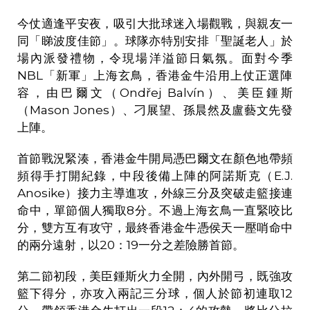
今仗適逢平安夜，吸引大批球迷入場觀戰，與親友一
同「睇波度佳節」。球隊亦特別安排「聖誕老人」於
場內派發禮物，令現場洋溢節日氣氛。面對今季
NBL
「新軍」上海玄鳥，香港金牛沿用上仗正選陣
容，由巴爾文（
Ond
ř
ej Balvín
）、美臣鍾斯
（
Mason Jones
）、刁展望、孫晨然及盧藝文先發
上陣。
首節戰況緊湊，香港金牛開局憑巴爾文在顏色地帶頻
頻得手打開紀錄，中段後備上陣的阿諾斯克（
E.J.
Anosike
）接力主導進攻，外線三分及突破走籃接連
命中，單節個人獨取
8
分。不過上海玄鳥一直緊咬比
分，雙方互有攻守，最終香港金牛憑侯天一壓哨命中
的兩分遠射，以
20
：
19
一分之差險勝首節。
第二節初段，美臣鍾斯火力全開，內外開弓，既強攻
籃下得分，亦攻入兩記三分球，個人於節初連取
12