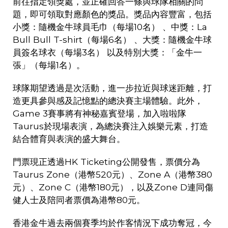
前往指定領獎處，並正確回答一條與球隊相關的問
題，即可領取對應顏色的獎品。獎品內容豐富，包括
小獎：隨機金牛球員毛巾（每場
10
名） 、中獎：
La
Bull Bull T-shirt
（每場
6
名） 、大獎：隨機金牛球
員簽名球衣（每場
3
名） 以及特別大獎：「金牛一
張」（每場
1
名）。
球隊期望透過是次活動，進一步拉近與球迷距離，打
造更具參與感及記憶點的總決賽主場體驗。此外，
Game 3
賽事將有神秘嘉賓登場，加入啦啦隊
Taurus
於現場表演，為總決賽注入娛樂元素，打造
結合體育與表演的盛大舞台。
門票現正透過
HK Ticketing
公開發售，票價分為
Taurus Zone
（港幣
520
元）、
Zone A
（港幣
380
元）、
Zone C
（港幣
180
元），以及
Zone D
連同傷
健人士及陪同者票價為港幣
80
元。
香港金牛過去兩個賽季均於作客情況下成功奪冠，今