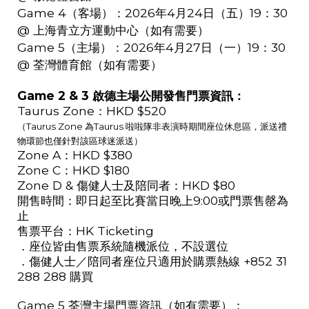
Game 4
（客場）：
2026
年
4
月
24
日（五）
19
：
30
@
上海青立方運動中心（如有需要）
Game 5
（主場）：
2026
年
4
月
27
日（一）
19
：
30
@
荃灣體育館（如有需要）
Game 2 & 3
啟德主場公開發售門票資訊：
Taurus Zone
：
HKD $520
（
Taurus Zone
為
Taurus
啦啦隊非表演時期間座位休息區，派送禮
物環節也僅針對該區球迷派送）
Zone A
：
HKD $380
Zone C
：
HKD $180
Zone D &
傷健人士及陪同者：
HKD $80
開售時間：即日起至比賽當日晚上
9:00
或門票售罄為
止
售票平台：
HK Ticketing
．座位皆由售票系統隨機派位，不設選位
．傷健人士／陪同者座位只適用於購票熱線
+852 31
288 288
購買
Game 5
荃灣主場門票資訊（如有需要）：