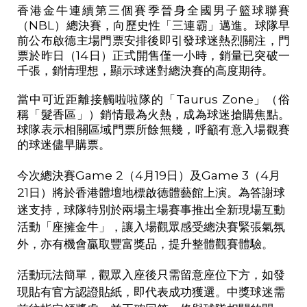
香港金牛連續第三個賽季晉身全國男子籃球聯賽
（
NBL
）總決賽，向歷史性「三連霸」邁進。球隊早
前公布啟德主場門票安排後即引發球迷熱烈關注，門
票於昨日（
14
日）正式開售僅一小時，銷量已突破一
千張，銷情理想，顯示球迷對總決賽的高度期待。
當中可近距離接觸啦啦隊的「
Taurus Zone
」（俗
稱「髮香區」）銷情最為火熱，成為球迷搶購焦點。
球隊表示相關區域門票所餘無幾，呼籲有意入場觀賽
的球迷儘早購票。
今次總決賽
Game 2
（
4
月
19
日）及
Game 3
（
4
月
21
日）將於香港體壇地標啟德體藝館上演。為答謝球
迷支持，球隊特別於兩場主場賽事推出全新現場互動
活動「座擁金牛」，讓入場觀眾感受總決賽緊張氣氛
外，亦有機會贏取豐富獎品，提升整體觀賽體驗。
活動玩法簡單，觀眾入座後只需留意座位下方，如發
現貼有官方認證貼紙，即代表成功獲選。中獎球迷需