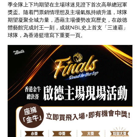
季全隊上下均期望在主場球迷見證下首次高舉總冠軍
獎盃。隨着門票銷情理想及主場氣氛持續升溫，球隊
期望凝聚全城力量，憑藉主場優勢改寫歷史，在啟德
體藝館完成封王一刻，成就
NBL
史上首支「三連霸」
球隊，為香港籃壇寫下重要一頁。