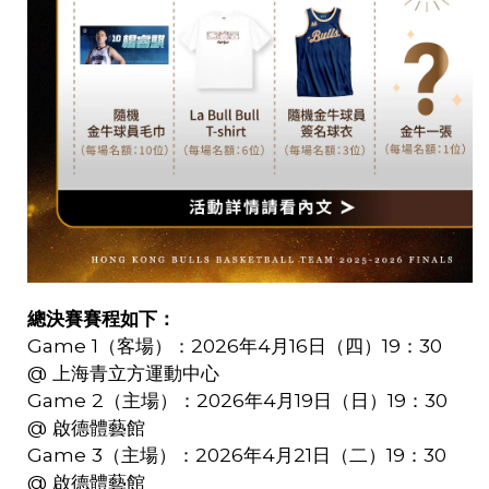
總決賽賽程如下：
Game 1
（客場）：
2026
年
4
月
16
日（四）
19
：
30
@
上海青立方運動中心
Game 2
（主場）：
2026
年
4
月
19
日（日）
19
：
30
@
啟德體藝館
Game 3
（主場）：
2026
年
4
月
21
日（二）
19
：
30
@
啟德體藝館